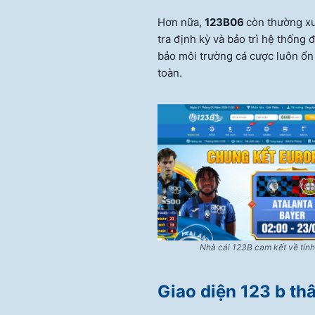
Hơn nữa,
123B06
còn thường xu
tra định kỳ và bảo trì hệ thống
bảo môi trường cá cược luôn ổn
toàn.
Nhà cái 123B cam kết về tính
Giao diện 123 b th