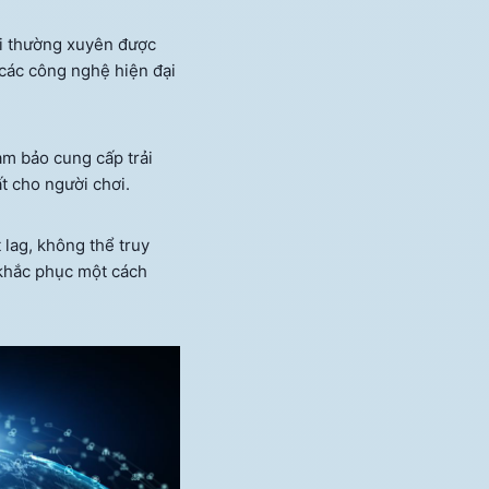
i thường xuyên được
 các công nghệ hiện đại
ảm bảo cung cấp trải
t cho người chơi.
lag, không thể truy
khắc phục một cách