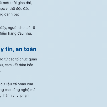
 một thời gian dài,
ợc vị thế độc đáo,
ường đánh bạc.
i đây, người chơi sẽ rõ
điểm hàng đầu như:
y tín, an toàn
ng từ các tổ chức quản
cầu, cam kết đảm bảo
i.
à dữ liệu cá nhân của
ằng các công nghệ mã
ọi hành vi vi phạm