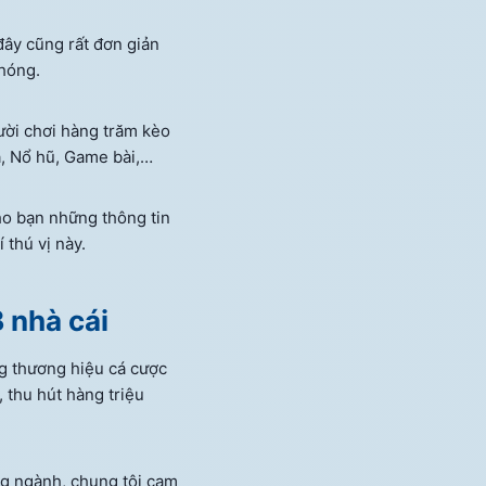
 đây cũng rất đơn giản
 chóng.
ời chơi hàng trăm kèo
cá, Nổ hũ, Game bài,…
ho bạn những thông tin
í thú vị này.
B nhà cái
g thương hiệu cá cược
, thu hút hàng triệu
g ngành, chung tôi cam