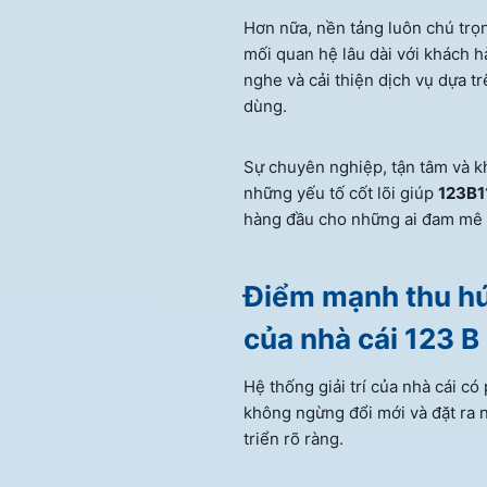
Hơn nữa, nền tảng luôn chú trọ
mối quan hệ lâu dài với khách 
nghe và cải thiện dịch vụ dựa t
dùng.
Sự chuyên nghiệp, tận tâm và k
những yếu tố cốt lõi giúp
123B1
hàng đầu cho những ai đam mê gi
Điểm mạnh thu hú
của nhà cái 123 B
Hệ thống giải trí của nhà cái có
không ngừng đổi mới và đặt ra 
triển rõ ràng.